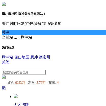
腾冲微社区-腾冲分类信息网站！
关注时时回复/红包/提醒/简历等通知
关注
当前站点：腾冲站
热门站点
腾冲站
保山地区
腾冲
德宏州
关闭
腾冲站
浏览:
6223万
发布:
3.79万
商家:
4
助
人才招聘